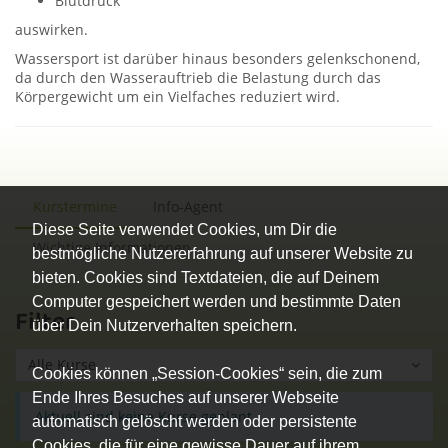
Blutdruck
auswirken.
Wassersport ist darüber hinaus besonders gelenkschonend,
da durch den Wasserauftrieb die Belastung durch das
Körpergewicht um ein Vielfaches reduziert wird.
Kurstermine
Info-Agent
Diese Seite verwendet Cookies, um Dir die
Wichtige Informationen
bestmögliche Nutzererfahrung auf unserer Website zu
bieten. Cookies sind Textdateien, die auf Deinem
Computer gespeichert werden und bestimmte Daten
Filter
über Dein Nutzerverhalten speichern.
Alle Kurse
Cookies können „Session-Cookies“ sein, die zum
Ende Ihres Besuches auf unserer Webseite
Aktuell sind keine Kurse geplant.
automatisch gelöscht werden oder persistente
Cookies, die für eine gewisse Dauer auf ihrem