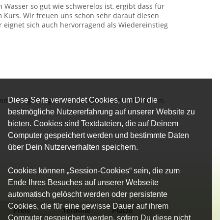
Wasser so gut wie schwerelos ist, ergibt dass für
em Kurs. Wir freuen uns schon sehr darauf diesen
 eignet sich auch hervorragend als Wiedereinstieg
Diese Seite verwendet Cookies, um Dir die
immer angehängt oder nachgeholt werden können.
bestmögliche Nutzererfahrung auf unserer Website zu
bieten. Cookies sind Textdateien, die auf Deinem
Computer gespeichert werden und bestimmte Daten
über Dein Nutzerverhalten speichern.
Cookies können „Session-Cookies“ sein, die zum
Ende Ihres Besuches auf unserer Webseite
automatisch gelöscht werden oder persistente
Cookies, die für eine gewisse Dauer auf ihrem
Preis
Termine
Plätze
Computer gespeichert werden, sofern Du diese nicht