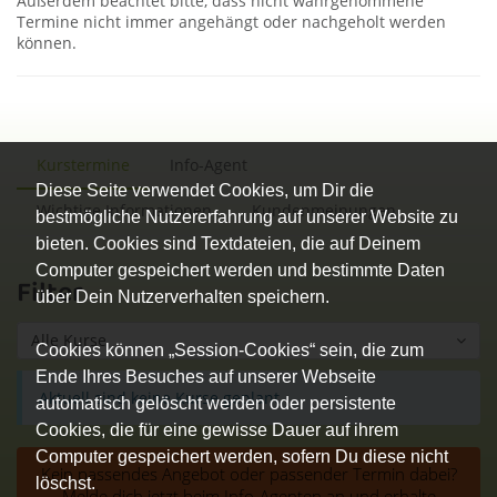
Außerdem beachtet bitte, dass nicht wahrgenommene
Termine nicht immer angehängt oder nachgeholt werden
können.
Kurstermine
Info-Agent
Diese Seite verwendet Cookies, um Dir die
Wichtige Informationen
Kundenmeinungen
bestmögliche Nutzererfahrung auf unserer Website zu
bieten. Cookies sind Textdateien, die auf Deinem
Computer gespeichert werden und bestimmte Daten
Filter
über Dein Nutzerverhalten speichern.
Alle Kurse
Cookies können „Session-Cookies“ sein, die zum
Ende Ihres Besuches auf unserer Webseite
Aktuell sind keine Kurse geplant.
automatisch gelöscht werden oder persistente
Cookies, die für eine gewisse Dauer auf ihrem
Computer gespeichert werden, sofern Du diese nicht
Kein passendes Angebot oder passender Termin dabei?
löschst.
Melde dich jetzt beim Info-Agenten an und erhalte