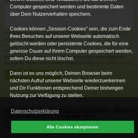
(optional)
Computer gespeichert werden und bestimmte Daten
über Dein Nutzerverhalten speichern.
Cookies können „Session-Cookies“ sein, die zum Ende
Die Angabe eines Grundes ist freiwillig — dein Widerruf ist
Ihres Besuches auf unserer Webseite automatisch
auch ohne Begründung wirksam.
gelöscht werden oder persistente Cookies, die für eine
*
Pflichtangaben
gewisse Dauer auf ihrem Computer gespeichert werden,
Deine Angaben werden ausschließlich zur Bearbeitung des Widerrufs
sofern Du diese nicht löschst.
verarbeitet. Weitere Informationen findest du in der
Datenschutzerklärung
.
Dann ist es uns möglich, Deinen Browser beim
Widerruf bestätigen
nächsten Aufruf unserer Webseite wiederzuerkennen
und Dir Funktionen entsprechend Deiner bisherigen
Nutzung zur Verfügung zu stellen.
Impressum
|
Datenschutz
|
Erklärung zur Barrierefreiheit
|
Allgemeine
Datenschutzerklärung
Geschäftsbedingungen
|
Vertrag widerrufen
2026 © Likami Physio, Kids & Swim. Alle Rechte vorbehalten.
Bereitgestellt durch die einfache
Buchungssoftware
für Kurse.
Alle Cookies akzeptieren