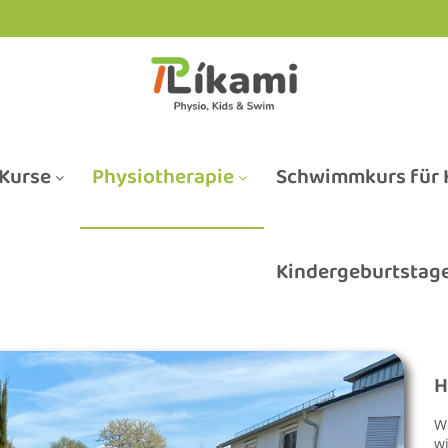
Kurse
Physiotherapie
Schwimmkurs für K
Kindergeburtstag
H
W
w