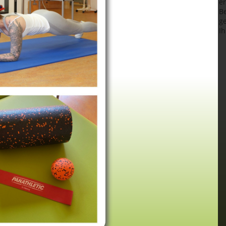
er
Be
g
Ih