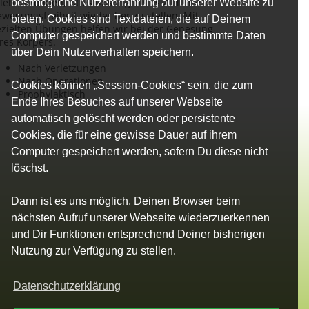
leben können, ist es unser größtes Ziel Ihre
bestmögliche Nutzererfahrung auf unserer Website zu
wegungsfreiheit wieder her zu stellen. Mit
bieten. Cookies sind Textdateien, die auf Deinem
ezielten Übungen helfen wir bei der Genesung
Computer gespeichert werden und bestimmte Daten
res Körpers.
über Dein Nutzerverhalten speichern.
Nach Verletzungen
Nach Operationen
Cookies können „Session-Cookies“ sein, die zum
Prophylaktisch
Ende Ihres Besuches auf unserer Webseite
automatisch gelöscht werden oder persistente
Cookies, die für eine gewisse Dauer auf ihrem
Computer gespeichert werden, sofern Du diese nicht
löschst.
Dann ist es uns möglich, Deinen Browser beim
nächsten Aufruf unserer Webseite wiederzuerkennen
und Dir Funktionen entsprechend Deiner bisherigen
Nutzung zur Verfügung zu stellen.
Datenschutzerklärung